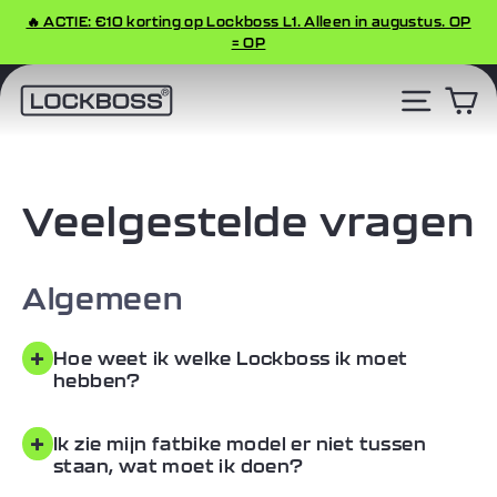
Ga
🔥 ACTIE: €10 korting op Lockboss L1. Alleen in augustus. OP
naar
= OP
Diavoorstelling
inhoud
pauzeren
Site n
W
Veelgestelde vragen
Algemeen
+
Hoe weet ik welke Lockboss ik moet
hebben?
+
Ik zie mijn fatbike model er niet tussen
staan, wat moet ik doen?